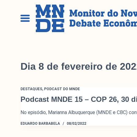
P
u
l
a
r
p
a
r
Dia
8 de fevereiro de 20
a
o
c
o
DESTAQUES
,
PODCAST DO MNDE
n
Podcast MNDE 15 – COP 26, 30 d
t
e
No episódio, Marianna Albuquerque (MNDE e CBC) conv
ú
d
EDUARDO BARBABELA
08/02/2022
o