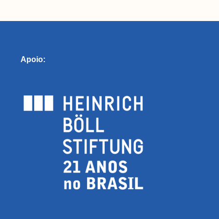
Apoio:
Seções
I
Glossário
Ins
Blog do MNDE
Par
Podcast do MNDE
Lives do MNDE
ico (MNDE) é um agregador de informações