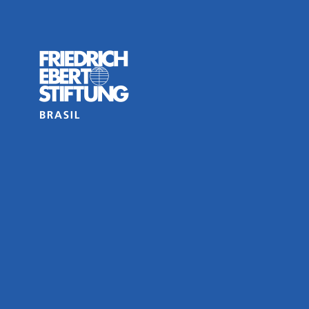
de pensar a economia expressas no debate
 outros fóruns da esfera pública.