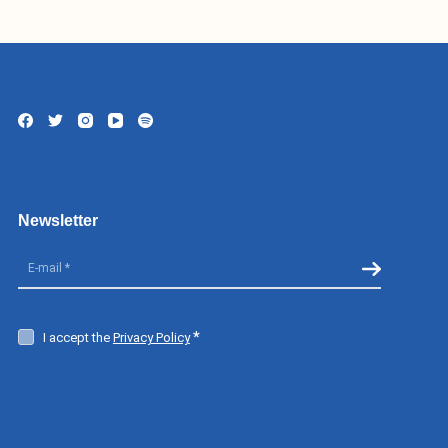
nstitucional
titucional
Newsletter
cerias
I accept the
Privacy Policy