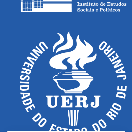
públicas sobre as novas maneiras 
econômico da grande imprensa e em