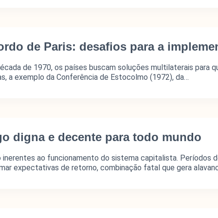
Glossário
Ins
Blog do MNDE
Par
do de Paris: desafios para a implemen
Podcast do MNDE
cada de 1970, os países buscam soluções multilaterais para qu
Lives do MNDE
as, a exemplo da Conferência de Estocolmo (1972), da…
o digna e decente para todo mundo
ico (MNDE) é um agregador de informações
de pensar a economia expressas no debate
ão inerentes ao funcionamento do sistema capitalista. Períodos
 outros fóruns da esfera pública.
mar expectativas de retorno, combinação fatal que gera alava