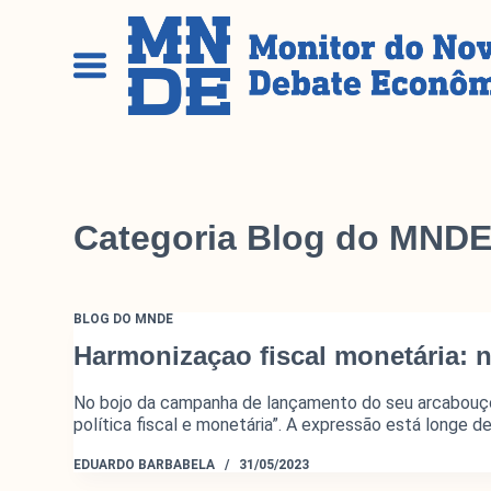
P
u
l
a
r
p
a
r
Categoria
Blog do MND
a
o
c
o
BLOG DO MNDE
n
Harmonizaçao fiscal monetária: 
t
e
No bojo da campanha de lançamento do seu arcabouço 
ú
política fiscal e monetária”. A expressão está longe 
d
EDUARDO BARBABELA
31/05/2023
o