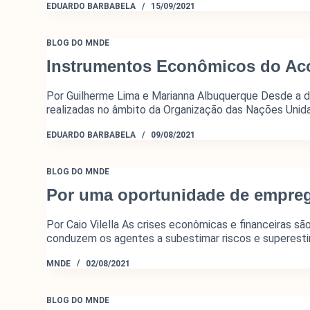
EDUARDO BARBABELA
15/09/2021
BLOG DO MNDE
Instrumentos Econômicos do Acor
Por Guilherme Lima e Marianna Albuquerque Desde a dé
realizadas no âmbito da Organização das Nações Unid
EDUARDO BARBABELA
09/08/2021
BLOG DO MNDE
Por uma oportunidade de empreg
O Monitor do Novo Debate Econôm
públicas sobre as novas maneiras 
Por Caio Vilella As crises econômicas e financeiras s
econômico da grande imprensa e em
conduzem os agentes a subestimar riscos e superesti
MNDE
02/08/2021
BLOG DO MNDE