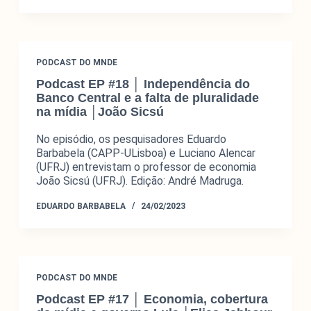
PODCAST DO MNDE
Podcast EP #18 │ Independência do
Banco Central e a falta de pluralidade
na mídia │João Sicsú
O Monitor do Novo Debate Econômico (MNDE) é um
No episódio, os pesquisadores Eduardo
agregador de informações públicas sobre as novas
Barbabela (CAPP-ULisboa) e Luciano Alencar
maneiras de pensar a economia expressas no debate
(UFRJ) entrevistam o professor de economia
econômico da grande imprensa e em outros fóruns da
João Sicsú (UFRJ). Edição: André Madruga.
esfera pública.
EDUARDO BARBABELA
24/02/2023
PODCAST DO MNDE
Podcast EP #17 │ Economia, cobertura