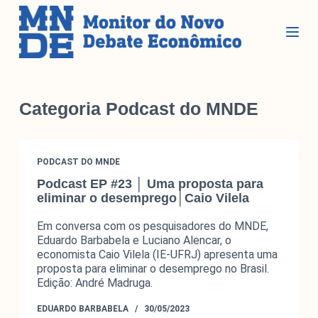
P
u
l
a
r
Seções
p
Categoria
Podcast do MNDE
a
r
Glossário
a
PODCAST DO MNDE
Blog do MNDE
o
Podcast EP #23 │ Uma proposta para
c
Podcast do MNDE
eliminar o desemprego│Caio Vilela
o
Lives do MNDE
n
Em conversa com os pesquisadores do MNDE,
t
Eduardo Barbabela e Luciano Alencar, o
Institucional
e
economista Caio Vilela (IE-UFRJ) apresenta uma
proposta para eliminar o desemprego no Brasil.
ú
Edição: André Madruga.
d
Institucional
o
EDUARDO BARBABELA
30/05/2023
Parcerias