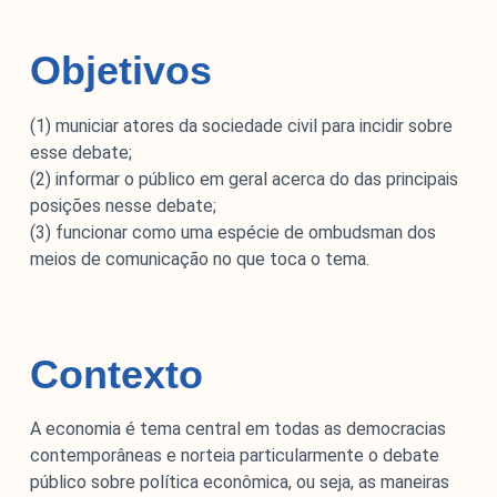
Objetivos
(1) municiar atores da sociedade civil para incidir sobre
esse debate;
(2) informar o público em geral acerca do das principais
O Monitor do Novo Debate Econômico (MNDE) é um
posições nesse debate;
agregador de informações públicas sobre as novas
(3) funcionar como uma espécie de ombudsman dos
maneiras de pensar a economia expressas no debate
meios de comunicação no que toca o tema.
econômico da grande imprensa e em outros fóruns da
esfera pública.
Contexto
A economia é tema central em todas as democracias
contemporâneas e norteia particularmente o debate
público sobre política econômica, ou seja, as maneiras