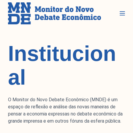
P
u
l
a
r
Seções
p
Institucion
a
r
Glossário
a
al
Blog do MNDE
o
c
Podcast do MNDE
o
Lives do MNDE
n
t
O Monitor do Novo Debate Econômico (MNDE) é um
Institucional
e
espaço de reflexão e análise das novas maneiras de
ú
pensar a economia expressas no debate econômico da
d
grande imprensa e em outros fóruns da esfera pública.
Institucional
o
Parcerias