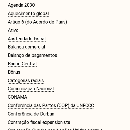
Agenda 2030
Aquecimento global
Artigo 6 (do Acordo de Paris)
Ativo
Austeridade Fiscal
Balança comercial
O Monitor do Novo Debate Econômico (MNDE) é um
Balanço de pagamentos
agregador de informações públicas sobre as novas
Banco Central
maneiras de pensar a economia expressas no debate
Bônus
econômico da grande imprensa e em outros fóruns da
Categorias raciais
esfera pública.
Comunicação Nacional
CONAMA
Conferência das Partes (COP) da UNFCCC
Conferência de Durban
Contração fiscal expansionista