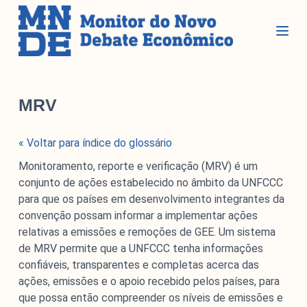
P
u
l
a
r
Seções
p
MRV
a
r
Glossário
« Voltar para índice do glossário
a
Blog do MNDE
o
Monitoramento, reporte e verificação (MRV) é um
c
Podcast do MNDE
conjunto de ações estabelecido no âmbito da UNFCCC
o
para que os países em desenvolvimento integrantes da
Lives do MNDE
n
convenção possam informar a implementar ações
t
relativas a emissões e remoções de GEE. Um sistema
Institucional
e
de MRV permite que a UNFCCC tenha informações
ú
confiáveis, transparentes e completas acerca das
d
ações, emissões e o apoio recebido pelos países, para
Institucional
o
que possa então compreender os níveis de emissões e
Parcerias