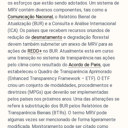
os esforços que estão sendo adotados. Um sistema de
MRV contém diversos componentes, tais como a
Comunicação Nacional
, o Relatório Bienal de
Atualização (BUR) e a Consulta e Análise Internacional
(ICA). Os países que recebem recursos oriundos de
redução de
desmatamento
e degradação florestal
devem também submeter um anexo de MRV para as
ações de
REDD+
no BUR. Atualmente está em curso
O Monitor do Novo Debate Econômico (MNDE) é um
uma transição no sistema de transparência nas ações
agregador de informações públicas sobre as novas
pelo clima como resultado do
Acordo de Paris
, que
maneiras de pensar a economia expressas no debate
estabeleceu o Quadro de Transparência Aprimorado
econômico da grande imprensa e em outros fóruns da
(Enhanced Transparency Framework – ETF). O ETF
esfera pública.
criou um conjunto de modalidades, procedimentos e
diretrizes (MPGs) que deverão ser implementadas
pelos países nos próximos anos. Uma das alterações se
refere à substituição dos BUR pelos Relatórios de
Transparência Bienais (BTRs). O termo MRV pode
algumas vezes ser mencionado de forma ligeiramente
modificada. Monitoramento pode ser citado como