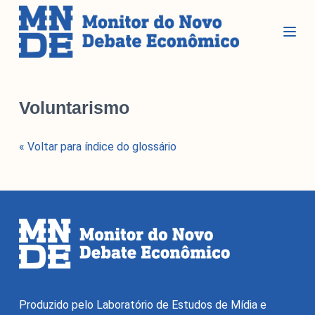
P
u
l
a
r
Seções
p
Voluntarismo
a
r
Glossário
« Voltar para índice do glossário
a
Blog do MNDE
o
c
Podcast do MNDE
o
Lives do MNDE
n
t
Institucional
e
ú
d
Institucional
o
Produzido pelo Laboratório de Estudos de Mídia e
Parcerias