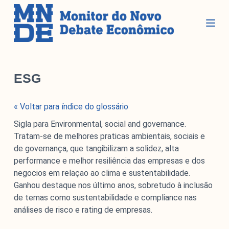
P
u
l
a
r
Seções
p
ESG
a
r
Glossário
« Voltar para índice do glossário
a
Blog do MNDE
o
Sigla para Environmental, social and governance.
c
Podcast do MNDE
Tratam-se de melhores praticas ambientais, sociais e
o
de governança, que tangibilizam a solidez, alta
Lives do MNDE
n
performance e melhor resiliência das empresas e dos
t
negocios em relaçao ao clima e sustentabilidade.
Institucional
e
Ganhou destaque nos último anos, sobretudo à inclusão
ú
de temas como sustentabilidade e compliance nas
d
análises de risco e rating de empresas.
Institucional
o
Parcerias