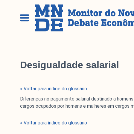
P
u
l
a
r
p
a
r
Desigualdade salarial
a
o
c
o
« Voltar para índice do glossário
n
Diferenças no pagamento salarial destinado a homens
t
cargos ocupados por homens e mulheres em cargos ma
e
ú
d
« Voltar para índice do glossário
o