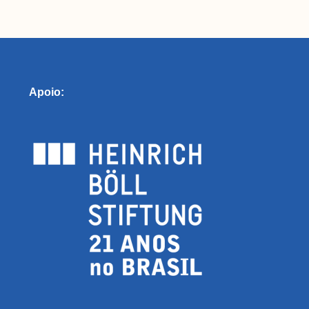
Seções
I
Apoio:
Glossário
Ins
Blog do MNDE
Par
Podcast do MNDE
Lives do MNDE
ico (MNDE) é um agregador de informações