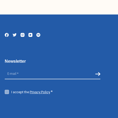
nstitucional
titucional
cerias
Newsletter
I accept the
Privacy Policy