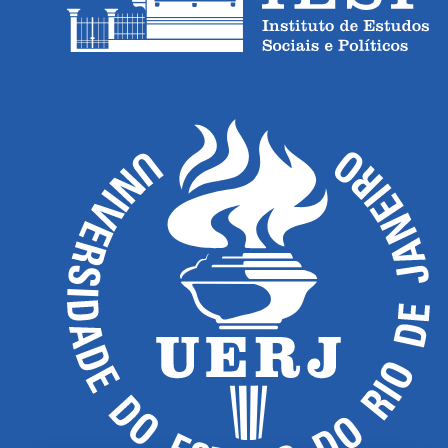
públicas sobre as novas maneiras 
econômico da grande imprensa e em