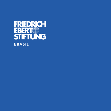
de pensar a economia expressas no debate
 outros fóruns da esfera pública.