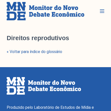
P
u
l
a
r
Seções
p
Direitos reprodutivos
a
r
Glossário
« Voltar para índice do glossário
a
Blog do MNDE
o
c
Podcast do MNDE
o
Lives do MNDE
n
t
Institucional
e
ú
d
Institucional
o
Produzido pelo Laboratório de Estudos de Mídia e
Parcerias