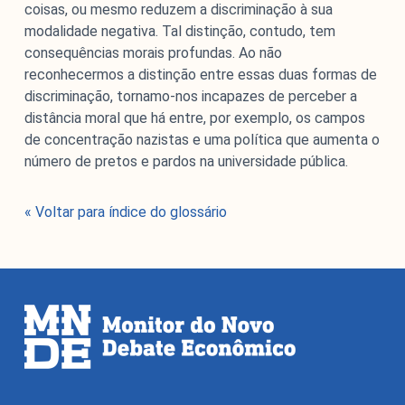
coisas, ou mesmo reduzem a discriminação à sua
modalidade negativa. Tal distinção, contudo, tem
consequências morais profundas. Ao não
reconhecermos a distinção entre essas duas formas de
discriminação, tornamo-nos incapazes de perceber a
distância moral que há entre, por exemplo, os campos
de concentração nazistas e uma política que aumenta o
número de pretos e pardos na universidade pública.
O Monitor do Novo Debate Econômico (MNDE) é um
agregador de informações públicas sobre as novas
maneiras de pensar a economia expressas no debate
« Voltar para índice do glossário
econômico da grande imprensa e em outros fóruns da
esfera pública.