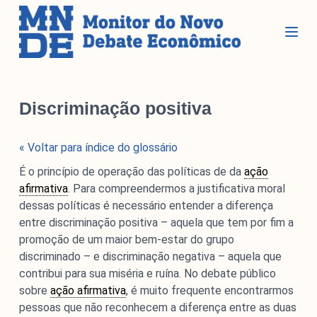
P
u
l
a
r
Seções
p
Discriminação positiva
a
r
Glossário
« Voltar para índice do glossário
a
Blog do MNDE
o
É o princípio de operação das políticas de da
ação
c
Podcast do MNDE
afirmativa
. Para compreendermos a justificativa moral
o
dessas políticas é necessário entender a diferença
Lives do MNDE
n
entre discriminação positiva – aquela que tem por fim a
t
promoção de um maior bem-estar do grupo
Institucional
e
discriminado – e discriminação negativa – aquela que
ú
contribui para sua miséria e ruína. No debate público
d
sobre
ação afirmativa
, é muito frequente encontrarmos
Institucional
o
pessoas que não reconhecem a diferença entre as duas
Parcerias