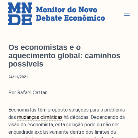
P
u
l
a
r
Seções
p
Os economistas e o
a
aquecimento global: caminhos
r
possíveis
Glossário
a
Blog do MNDE
o
24/11/2021
c
Podcast do MNDE
o
Lives do MNDE
Por Rafael Cattan
n
t
Institucional
Economistas têm proposto soluções para o problema
e
das
mudanças climáticas
há décadas. Dependendo da
ú
visão do economista, esta solução pode ou não ser
d
Institucional
enquadrada exclusivamente dentro dos limites da
o
Parcerias