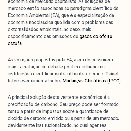
economia de mercado capitalista. As soluções de
mercado estão associadas ao paradigma científico da
Economia Ambiental (EA), que é a especialização da
economia neoclássica que lida com o problema das
externalidades ambientais, no caso, mais
especificamente das emissões de
gases do efeito
estufa
.
O Monitor do Novo Debate Econômico (MNDE) é um
As soluções propostas pela EA, além de possuírem
agregador de informações públicas sobre as novas
maior aceitação no debate político, influenciam
maneiras de pensar a economia expressas no debate
instituições cientificamente influentes, como o Painel
econômico da grande imprensa e em outros fóruns da
Intergovernamental sobre
Mudanças Climáticas
(
IPCC
).
esfera pública.
A principal solução desta vertente econômica é a
precificação de carbono. Seu preço pode ser formado
tanto a partir de impostos sobre a quantidade de
dióxido de carbono emitido ou a partir de um mercado,
devidamente institucionalizado, no qual agentes