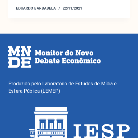
EDUARDO BARBABELA
22/11/2021
O Monitor do Novo Debate Econômico (MNDE) é um
agregador de informações públicas sobre as novas
maneiras de pensar a economia expressas no debate
econômico da grande imprensa e em outros fóruns da
Produzido pelo Laboratório de Estudos de Mídia e
esfera pública.
Esfera Pública (LEMEP)