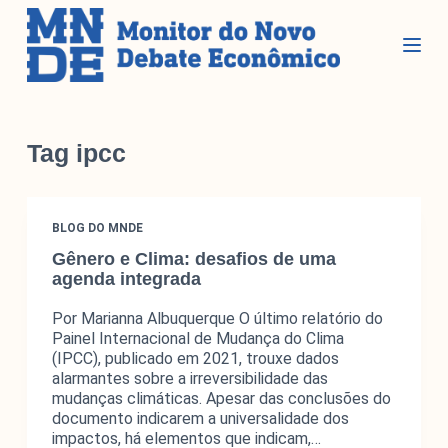
P
u
l
a
r
Seções
p
Tag
ipcc
a
r
Glossário
a
BLOG DO MNDE
Blog do MNDE
o
Gênero e Clima: desafios de uma
c
Podcast do MNDE
agenda integrada
o
Lives do MNDE
n
Por Marianna Albuquerque O último relatório do
t
Painel Internacional de Mudança do Clima
Institucional
e
(IPCC), publicado em 2021, trouxe dados
alarmantes sobre a irreversibilidade das
ú
mudanças climáticas. Apesar das conclusões do
d
Institucional
documento indicarem a universalidade dos
o
impactos, há elementos que indicam,…
Parcerias