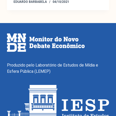
EDUARDO BARBABELA
04/10/2021
O Monitor do Novo Debate Econômico (MNDE) é um
agregador de informações públicas sobre as novas
maneiras de pensar a economia expressas no debate
Produzido pelo Laboratório de Estudos de Mídia e
econômico da grande imprensa e em outros fóruns da
Esfera Pública (LEMEP)
esfera pública.