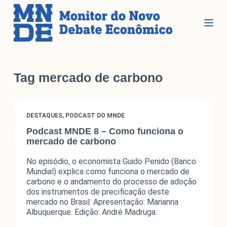
P
u
l
a
r
Seções
p
Tag
mercado de carbono
a
r
Glossário
a
DESTAQUES
,
PODCAST DO MNDE
Blog do MNDE
o
Podcast MNDE 8 – Como funciona o
c
Podcast do MNDE
mercado de carbono
o
Lives do MNDE
n
No episódio, o economista Guido Penido (Banco
t
Mundial) explica como funciona o mercado de
Institucional
e
carbono e o andamento do processo de adoção
dos instrumentos de precificação deste
ú
mercado no Brasil. Apresentação: Marianna
d
Institucional
Albuquerque. Edição: André Madruga.
o
Parcerias