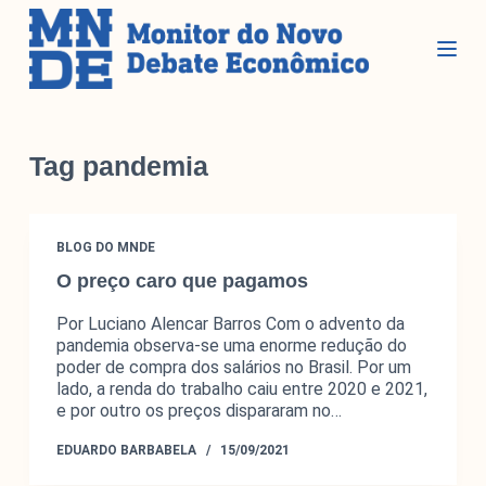
P
u
l
a
r
Seções
p
Tag
pandemia
a
r
Glossário
a
BLOG DO MNDE
Blog do MNDE
o
O preço caro que pagamos
c
Podcast do MNDE
o
Lives do MNDE
Por Luciano Alencar Barros Com o advento da
n
pandemia observa-se uma enorme redução do
t
poder de compra dos salários no Brasil. Por um
Institucional
e
lado, a renda do trabalho caiu entre 2020 e 2021,
e por outro os preços dispararam no…
ú
d
Institucional
EDUARDO BARBABELA
15/09/2021
o
Parcerias