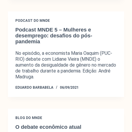
PODCAST DO MNDE
Podcast MNDE 5 – Mulheres e
desemprego: desafios do pós-
pandemia
No episódio, a economista Maria Oaquim (PUC-
O Monitor do Novo Debate Econômico (MNDE) é um
RIO) debate com Lidiane Vieira (MNDE) o
agregador de informações públicas sobre as novas
aumento da desigualdade de gênero no mercado
maneiras de pensar a economia expressas no debate
de trabalho durante a pandemia. Edição: André
econômico da grande imprensa e em outros fóruns da
Madruga.
esfera pública.
EDUARDO BARBABELA
06/09/2021
BLOG DO MNDE
O debate econômico atual