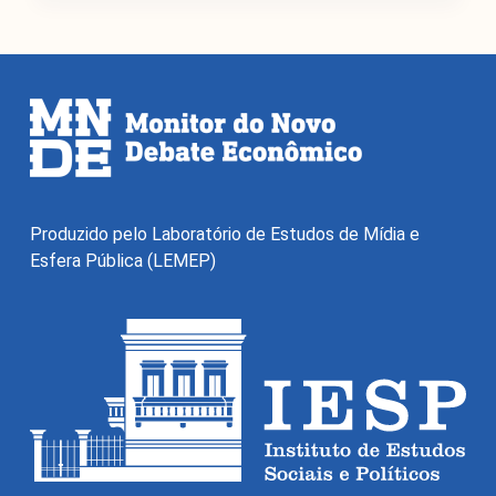
O Monitor do Novo Debate Econômico (MNDE) é um
agregador de informações públicas sobre as novas
Produzido pelo Laboratório de Estudos de Mídia e
maneiras de pensar a economia expressas no debate
Esfera Pública (LEMEP)
econômico da grande imprensa e em outros fóruns da
esfera pública.