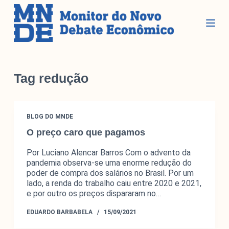
P
u
l
a
r
Seções
p
Tag
redução
a
r
Glossário
a
BLOG DO MNDE
Blog do MNDE
o
O preço caro que pagamos
c
Podcast do MNDE
o
Lives do MNDE
Por Luciano Alencar Barros Com o advento da
n
pandemia observa-se uma enorme redução do
t
poder de compra dos salários no Brasil. Por um
Institucional
e
lado, a renda do trabalho caiu entre 2020 e 2021,
e por outro os preços dispararam no…
ú
d
Institucional
EDUARDO BARBABELA
15/09/2021
o
Parcerias