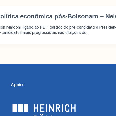
olítica econômica pós-Bolsonaro – Ne
n Marconi, ligado ao PDT, partido do pré-candidato à Presidênci
-candidatos mais progressistas nas eleições de…
Seções
I
Glossário
Ins
Apoio:
Blog do MNDE
Par
Podcast do MNDE
Lives do MNDE