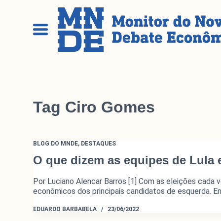
P
u
l
a
r
p
a
r
Tag
Ciro Gomes
a
o
c
o
BLOG DO MNDE
,
DESTAQUES
n
O que dizem as equipes de Lula 
t
e
Por Luciano Alencar Barros [1] Com as eleições cada v
ú
econômicos dos principais candidatos de esquerda. 
d
EDUARDO BARBABELA
23/06/2022
o