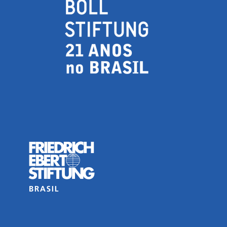
ico (MNDE) é um agregador de informações
de pensar a economia expressas no debate
 outros fóruns da esfera pública.