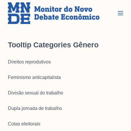
P
u
l
a
r
Seções
p
Tooltip Categories
Gênero
a
r
Glossário
Direitos reprodutivos
a
Blog do MNDE
o
c
Podcast do MNDE
Feminismo anticapitalista
o
Lives do MNDE
n
Divisão sexual do trabalho
t
Institucional
e
Dupla jornada de trabalho
ú
d
Institucional
Cotas eleitorais
o
Parcerias