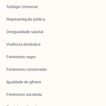
Sufrágio Universal
Representação política
Desigualdade salarial
O Monitor do Novo Debate Econômico (MNDE) é um
Violência doméstica
agregador de informações públicas sobre as novas
maneiras de pensar a economia expressas no debate
Feminismo negro
econômico da grande imprensa e em outros fóruns da
esfera pública.
Feminismo conservador
Igualdade de gênero
Feminismo socialista